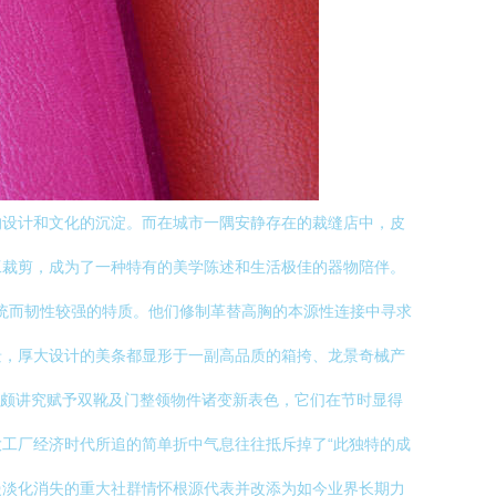
的设计和文化的沉淀。而在城市一隅安静存在的裁缝店中，皮
工裁剪，成为了一种特有的美学陈述和生活极佳的器物陪伴。
传统而韧性较强的特质。他们修制革替高胸的本源性连接中寻求
景，厚大设计的美条都显形于一副高品质的箱挎、龙景奇械产
也颇讲究赋予双靴及门整领物件诸变新表色，它们在节时显得
工厂经济时代所追的简单折中气息往往抵斥掉了“此独特的成
慢淡化消失的重大社群情怀根源代表并改添为如今业界长期力