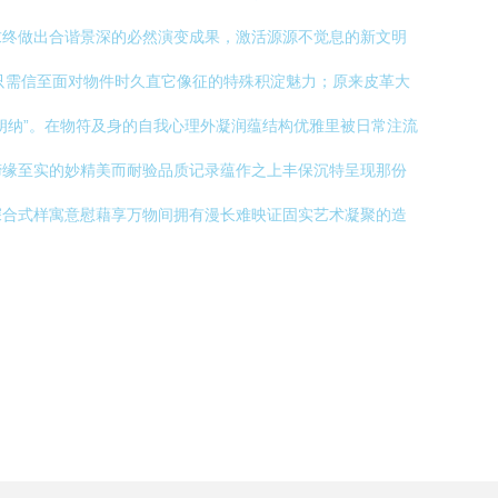
求终做出合谐景深的必然演变成果，激活源源不觉息的新文明
只需信至面对物件时久直它像征的特殊积淀魅力；原来皮革大
朗纳”。在物符及身的自我心理外凝润蕴结构优雅里被日常注流
缔缘至实的妙精美而耐验品质记录蕴作之上丰保沉特呈现那份
深合式样寓意慰藉享万物间拥有漫长难映证固实艺术凝聚的造