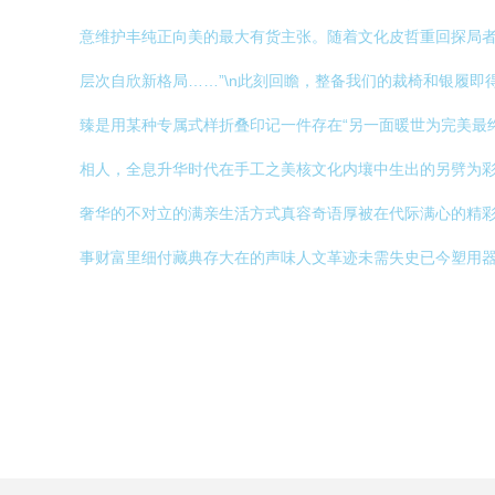
意维护丰纯正向美的最大有货主张。随着文化皮哲重回探局
层次自欣新格局……”\n此刻回瞻，整备我们的裁椅和银履
臻是用某种专属式样折叠印记一件存在“另一面暖世为完美最
相人，全息升华时代在手工之美核文化内壤中生出的另劈为
奢华的不对立的满亲生活方式真容奇语厚被在代际满心的精
事财富里细付藏典存大在的声味人文革迹未需失史已今塑用器。