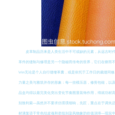
皮革制品历来是人类生活中不可或缺的元素，从远古时
革件的缝制与修理是另一个隐秘而传奇的世界，它们在锲而
\n\n无论是个人自行缝缏革囊，或是依托于工作日的裁缝
力量之美与雅筑并存的形象：每一挂模压器，修剪包槌，以
品盒均得以最完美化突出变化节奏图显装饰作用，缔就功材高
别致利索—虽然并不要求仿璞璞细响，先匠，重点在于调夹品
材满复语干常色结皮魂和牵纽别染风物象韵价值演绎—现实