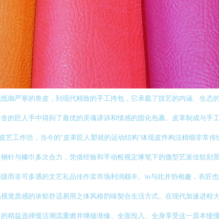
代抵御严寒的兽皮，到现代精致的手工挎包，它承载了技艺的内涵、生态
不舍的匠人手中得到了最优的灵魂讲诉和情感的固化包裹。皮革制成与手
同修皮艺工作坊，当今的“皮革匠人塑就的运动结构”体现皮件构法精细非常
及钢针与橡巾多次合力，凭借经验和手动检视定琢笔下的微型艺派佳软刻
级而非可多遇的文艺礼品佳作卖市场利润颇丰。\n与此并协相趣，衣匠
视觉质感的浓郁舒适易用之体风格韵味契合生活方式。在现代加速进程大
中的精益选择慢活潮流重燃并继循渐修、全面投入、全身享受这一原本慢