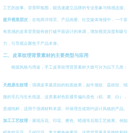
工艺的故事。背景即氛围，能迅速建立品牌的专业形象与情感连接。
提升视觉层次
：在电商详情页、产品画册、社交媒体海报中，一个富
有质感的皮革背景能有效打破平面设计的单调，增加视觉深度和吸引
力，引导观众聚焦于产品本身。
二、皮革纹理背景素材的主要类型与应用
根据风格与用途，手工皮革纹理背景素材大致可分为以下几类：
天然原生纹理
：强调皮革最原始的粒面效果，如牛颈纹、荔枝纹、细
微的毛孔与生长痕迹。这类素材色彩通常偏向原色（棕、黄、白），
质感纯粹，适用于强调材料本源、环保理念或简约设计风格的产品。
加工工艺纹理
：展现压花、印花、擦色、蜡感等后期工艺效果。例如
鳄鱼纹压花、几何印花、复古擦色效果等。这类背景更具装饰性和特