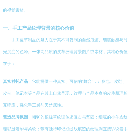
的视觉素材。
一、手工产品纹理背景的核心价值
手工皮革制品的魅力在于其不可复制的自然痕迹、细腻触感与时
光沉淀的色泽。一张高品质的皮革纹理背景图片或素材，其核心价值
在于：
真实衬托产品
：它能提供一种真实、可信的“舞台”，让皮包、皮鞋、
皮带、笔记本等产品在其上自然呈现，纹理与产品本身的皮质肌理相
互呼应，强化手工感与天然属性。
营造品牌氛围
：粗犷的植鞣革纹理传递复古与坚固；细腻的小羊皮纹
理彰显奢华与柔软；带有独特印记或缝线痕迹的纹理则直接诉说着手