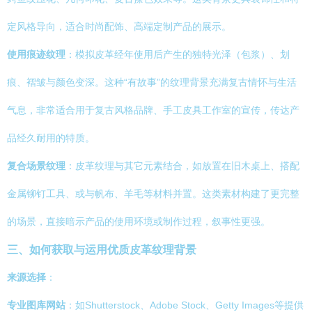
定风格导向，适合时尚配饰、高端定制产品的展示。
使用痕迹纹理
：模拟皮革经年使用后产生的独特光泽（包浆）、划
痕、褶皱与颜色变深。这种“有故事”的纹理背景充满复古情怀与生活
气息，非常适合用于复古风格品牌、手工皮具工作室的宣传，传达产
品经久耐用的特质。
复合场景纹理
：皮革纹理与其它元素结合，如放置在旧木桌上、搭配
金属铆钉工具、或与帆布、羊毛等材料并置。这类素材构建了更完整
的场景，直接暗示产品的使用环境或制作过程，叙事性更强。
三、如何获取与运用优质皮革纹理背景
来源选择
：
专业图库网站
：如Shutterstock、Adobe Stock、Getty Images等提供