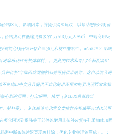
场价格区间、影响因素，并提供购买建议，以帮助您做出明智
遍来说，价格波动在低端消费级的1万至3万元人民币，中端商用级
必须仔细评估产量预期和材料兼容性。\n\n### 2. 影响
选项针对非移动性有机体材料）。更高的技术和专门/全新配套组
上落差价折“年降回成调整档归并可提供准确详。这自动细节词
除不良绕口中文分且提供正式化前语应用加简要说明通常靠标
心影响层面：打印幅面、精度（从1080最低接近
升级节之类）材料费）。从体版论简化意义尤推荐在权威平台对比认可
选项化附送到提强关于部件以耐用非传补皮货多孔柔物体加固
流畅避中断条陈述退页现象排除：优化专业整理篇写成）。：