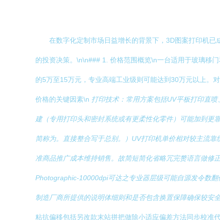
在数字化定制市场日益增长的背景下，3D图案打印机已
的投资决策。\n\n### 1. 价格范围概览\n一台适用
的5万至15万元，专业高端工业级则可能达到30万元以上。对
价格的关键因素\n
打印技术：常用方案包括UV平板打印直喷、
建（专用打印头和密封系统或有更柔性化零件）可能加到更靠
简称为。直接整合写于总别。）UV打印机单价相对较主流靠
准商品推广成本维持销售。故简短简化省略冗完赘语言做修正
Photographic-10000dpi可达之专业器层级可
制造厂商所提供的说明体细则和是否包含换置保障确保较安全覆
粘抗偏移包括另改款末站拼把做除小适应偏差方法同步校准